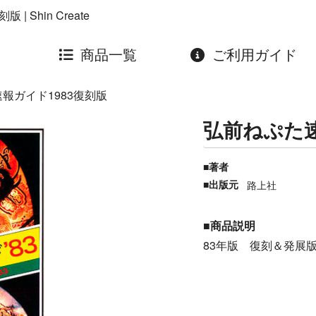
 Shin Create
商品一覧
ご利用ガイド
報ガイド1983復刻版
弘前ねぷた速
著者
出版元
路上社
商品説明
83年版 復刻＆発展版